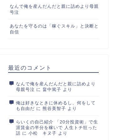
なんで俺を産んだんだと親に詰めより母親
号泣
あなたを守るのは「稼ぐスキル」と決断と
自信
最近のコメント
なんで俺を産んだんだと親に詰めより
母親号泣
に
畠中篤子
より
俺は好きなときに休めるし、何をして
も自由だ
に
熊谷美智子
より
らいくの自己紹介 「20分投資術」で生
涯賃金の半分を稼いで 人生トチ狂った
話
に
小松 キヌ子
より